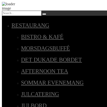
RESTAURANG
BISTRO & KAFÉ
MORSDAGSBUFFÉ
DET DUKADE BORDET
AFTERNOON TEA
SOMMAR EVENEMANG
JULCATERING
JULBORD