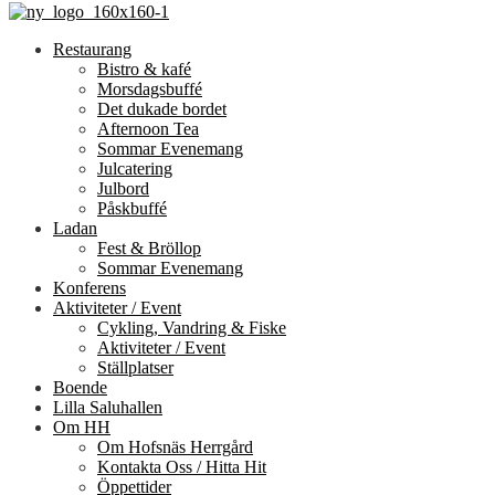
Restaurang
Bistro & kafé
Morsdagsbuffé
Det dukade bordet
Afternoon Tea
Sommar Evenemang
Julcatering
Julbord
Påskbuffé
Ladan
Fest & Bröllop
Sommar Evenemang
Konferens
Aktiviteter / Event
Cykling, Vandring & Fiske
Aktiviteter / Event
Ställplatser
Boende
Lilla Saluhallen
Om HH
Om Hofsnäs Herrgård
Kontakta Oss / Hitta Hit
Öppettider