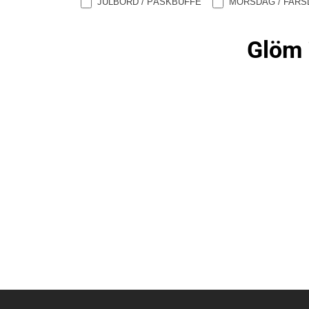
JULBORD / PÅSKBUFFÉ
MORSDAG / FARS
Glöm i