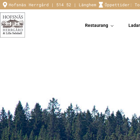
Hofsnäs Herrgård | 514 52 | Länghem
Öppettider: To
Restaurang
Lada