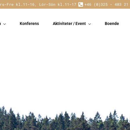
rs-Fre kl.11-16, Lör-Sön kl.11-17
+46 (0)325 - 403 21
n
Konferens
Aktiviteter / Event
Boende