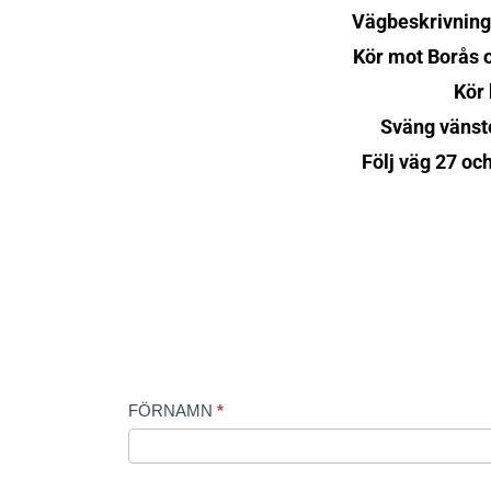
Vägbeskrivning 
Kör mot Borås o
Kör 
Sväng vänster
Följ väg 27 oc
Kontaktformulär
FÖRNAMN
*