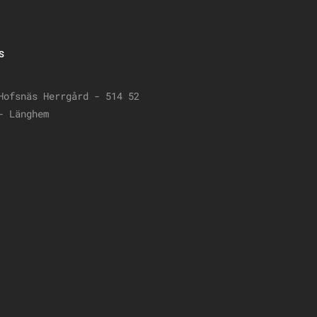
S
Hofsnäs Herrgård - 514 52
- Länghem