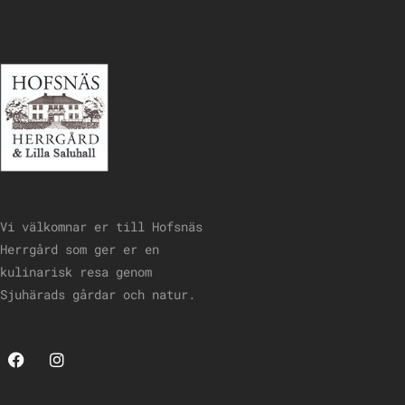
Vi välkomnar er till Hofsnäs
Herrgård som ger er en
kulinarisk resa genom
Sjuhärads gårdar och natur.