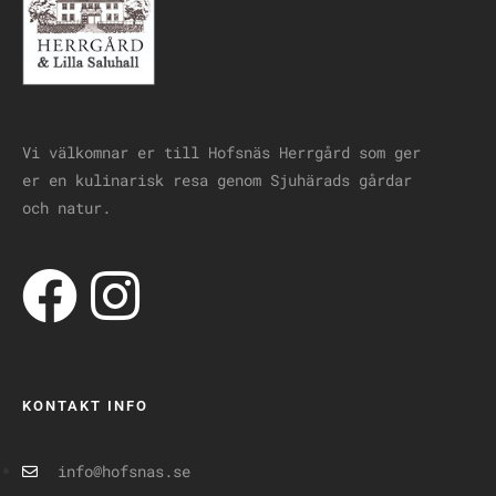
Vi välkomnar er till Hofsnäs Herrgård som ger
er en kulinarisk resa genom Sjuhärads gårdar
och natur.
KONTAKT INFO
info@hofsnas.se